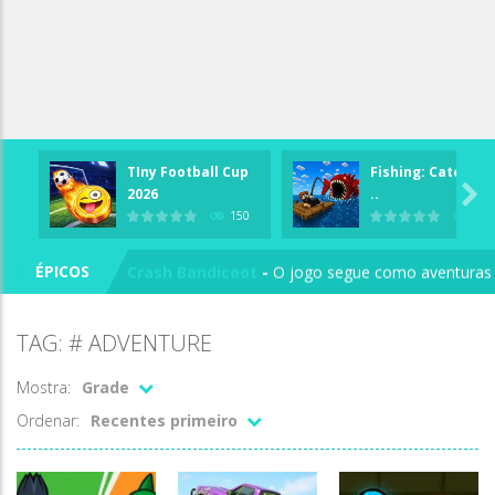
TIny Football Cup
Fishing: Catch th
Angry Birds
-
O Angry Birds se arrisca na Star Cu

2026
..
150
184
Super Bomberman
-
Super Bomberman foi o prim
ÉPICOS
Crash Bandicoot
-
O jogo segue como aventuras d
Super Smash Remix
-
Se tem saudades de jogar S
TAG: # ADVENTURE
Subway Surf: Mônaco
-
Concordo – há muito temp
Mostra:
Grade
Plants vs Zombies
-
Só mesmo as plantas podem p
Ordenar:
Recentes primeiro
Tekken 3
-
Lute em cenários diferentes com os lu
Super Mario All-Stars
-
Super Mario All-Stars é u