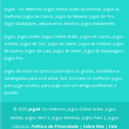
Jogaê - Os Melhores Jogos Online Grátis da Internet. Jogue os
Tank Strike ..
melhores Jogos de Carros, Jogos de Menina, Jogos de Tiro,
163
Jogos Multiplayer, adicionamos diversos jogos diariamente.
Jogos, Jogos Gratis, Jogos Online Gratis, Jogos de Carros, Jogos
Football Superstars ..
Infantis, Jogos de Tiro, Jogos do Mario, Jogos de Futebol, Jogos
136
de Guerra, Jogos de Luta, Jogos de Vestir, Jogos de Maquiagem,
Jogos Friv.
Jogos de todos os tipos e para todos os gostos, escolhidos e
catalogados para você achar fácil. Encontre os melhores jogos
para jogar sozinho, para jogar com um amigo partilhando o
teclado.
© 2020
Jogaê
: Os melhores Jogos Online Grátis. Jogos
Mobile, Jogos Html 5, Jogos Meninas, Jogos Para 2, Jogos
Clássicos.
Política de Privacidade
|
Sobre Nós
|
Fale