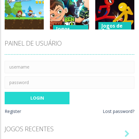
Surfers
Game. Catch
Barcelona
Amsterdam
fish.
969
1.31K
794
Jogos de
Jogos
Ação
Jogos de
Multiplayer
Ação
Online
Police Stick
PAINEL DE USUÁRIO
Redhead
Ben10
man wrestling
Knight
Omnirush
Fighting Game
746
681
768
Register
Lost password?
JOGOS RECENTES
