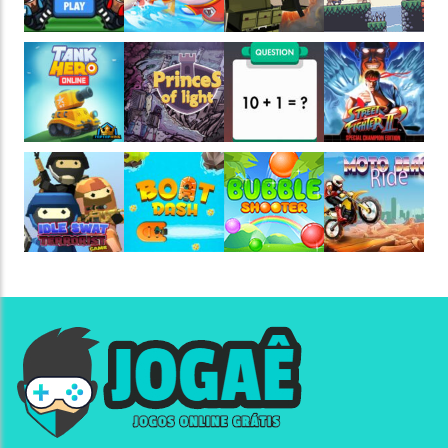
Zombie Defense: ..
134
Play
Play
Play
Play
Space Arena
162
Bottle Storm: Elite ..
Play
Play
Play
Play
161
Wrestling ..
140
Play
Play
Play
Play
Burger Here
144