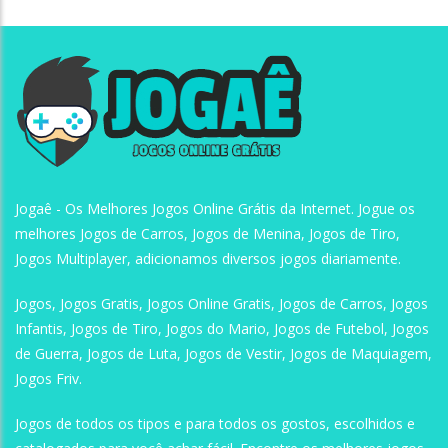
Jogaê
Jogaê
Jogaê
Jogaê - Os Melhores Jogos Online Grátis da Internet. Jogue os
melhores Jogos de Carros, Jogos de Menina, Jogos de Tiro,
Jogos Multiplayer, adicionamos diversos jogos diariamente.
Jogos, Jogos Gratis, Jogos Online Gratis, Jogos de Carros, Jogos
Infantis, Jogos de Tiro, Jogos do Mario, Jogos de Futebol, Jogos
de Guerra, Jogos de Luta, Jogos de Vestir, Jogos de Maquiagem,
Jogos Friv.
Jogos de todos os tipos e para todos os gostos, escolhidos e