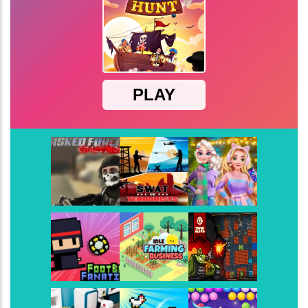
Super Bomberman
-
Super Bomberman foi o prim
Play
Play
Play