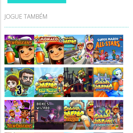
JOGUE TAMBÉM
Jogaê
Jogaê
Jogaê
Jogaê
Jogaê
Jogaê
Jogaê
Jogaê