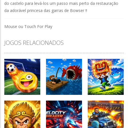
do castelo para levá-los um passo mais perto da restauração
da adorável princesa das garras de Bowser !!
Mouse ou Touch For Play
JOGOS RELACIONADOS
Fishing: Catch
Obby Escape
TIny Football
the Secret
from Tsunami
Cup 2026
Brainrot
Brainrot
150
181
158