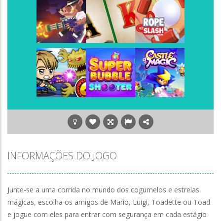
Play
Play
Play
Play
Play
Play
Play
Play
Play
INFORMAÇÕES DO JOGO
Junte-se a uma corrida no mundo dos cogumelos e estrelas
mágicas, escolha os amigos de Mario, Luigi, Toadette ou Toad
e jogue com eles para entrar com segurança em cada estágio