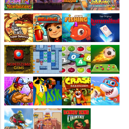
Jogaê
Jogaê
Jogaê
Jogaê
Jogaê
Jogaê
Jogaê
Jogaê
Jogaê
Jogaê
Jogaê
Jogaê
Jogaê
Jogaê
Jogaê
Jogaê