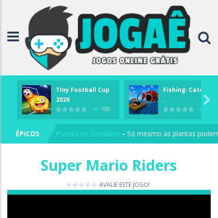
Angry Birds
-
O Angry Birds se arrisca na Star Cu
Super Bomberman
-
Super Bomberman foi o prim
Crash Bandicoot
-
O jogo segue como aventuras d
Super Smash Remix
-
Se tem saudades de jogar S
TIny Football Cup
Fishing: Catch th

Subway Surf: Mônaco
-
Concordo – há muito temp
2026
..
150
181
Plants vs Zombies
-
Só mesmo as plantas podem p
ÉPICOS
Tekken 3
-
Lute em cenários diferentes com os lu
Super Mario All-Stars
-
Super Mario All-Stars é u
Super Mario Riders
Mario Bros World
-
Mario Bros World um novo tip
AVALIE ESTE JOGO!
Angry Birds
-
O Angry Birds se arrisca na Star Cu
Super Bomberman
-
Super Bomberman foi o prim