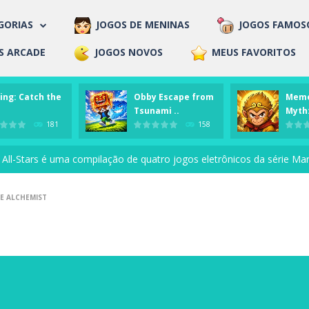
es de jogar Super Smash Flash 2, então, há motivos para ficar feliz!
GORIAS
JOGOS DE MENINAS
JOGOS FAMOS
de Educar
 3D
 Arcade
 Clássicos
 de Esporte
 de Meninas
 Multiplayer
 Puzzles
s de 2
s de Ação
s de Aventura
s de Corrida
s de Estratégia
s de Luta
s de Tiro
há muito tempo não havia notícias de nosso amante para incomodar a 
S ARCADE
JOGOS NOVOS
MEUS FAVORITOS
antas podem parar o ataque dos zumbis. Coloque as plantas no camp
ing: Catch the
Obby Escape from
Mem
na estrada, tentando desviar de uma mulher em meio ao nevoeiro, M
Tsunami ..
Myth
181
158
tes com os lutadores especiais, os combates especiais do Tekken Com
All-Stars é uma compilação de quatro jogos eletrônicos da série Mari
d um novo tipo de jogo Mario que você pode jogar com uma mão. Vo
 ALCHEMIST
ca na Star Cup enquanto enfrenta oponentes individuais! Compita com 
n foi o primeiro jogo Bomberman a aparecer no SNES, e o primeiro 