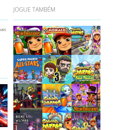
JOGUE TAMBÉM
mais
Jogaê
Jogaê
Jogaê
Jogaê
Jogaê
Jogaê