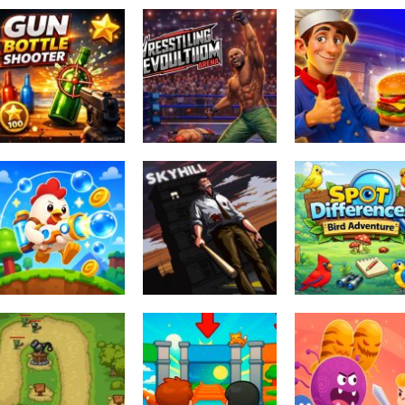
Obby Escape
from Tsunami
Meme
Brainrot
Myth:Wukong
Velocity Breake
158
136
Bottle Storm:
Wrestling
Elite Beach
Revolution Arena
Burger Here
160
139
SKYHILL: Escape
From the
Spot Differenc
Bubble Blasters
Skyscraper!
Bird Adventure