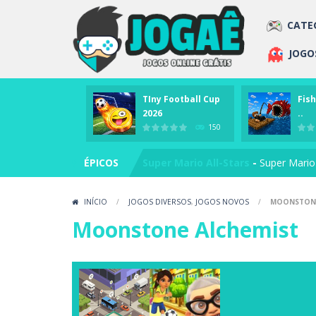
Super Smash Remix
-
Se tem saudad
CATE
Jogos 
Jogos
Jogos
Jogos
Jogos
Jogos
Jogos
Jogos
Jogo
Jogo
Jogo
Jogo
Jogo
Jogo
Jogo
Subway Surf: Mônaco
-
Concordo – 
JOGO
Plants vs Zombies
-
Só mesmo as pl
TIny Football Cup
Fish
Silent Hill
-
Após sofrer um acidente 
2026
..
150
Tekken 3
-
Lute em cenários diferen
ÉPICOS
Super Mario All-Stars
-
Super Mario 
Mario Bros World
-
Mario Bros Worl
INÍCIO
/
JOGOS DIVERSOS
,
JOGOS NOVOS
/
MOONSTONE
Angry Birds
-
O Angry Birds se arris
Moonstone Alchemist
Super Bomberman
-
Super Bomberma