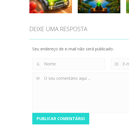
162
136
DEIXE UMA RESPOSTA
Bubble Shooter
Scrap Car Merge
Vale
Seu endereço de e-mail não será publicado.
142
159