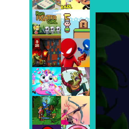
Play
Play
Play
Play
Play
Play
Play
Play