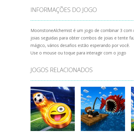
INFORMAÇÕES DO JOGO
MoonstoneAlchemist é um jogo de combinar 3 com mai
joias seguidas para obter combos de joias e tente
mágico, vários desafios estão esperando por você.
Use o mouse ou toque para interagir com o jogo
JOGOS RELACIONADOS