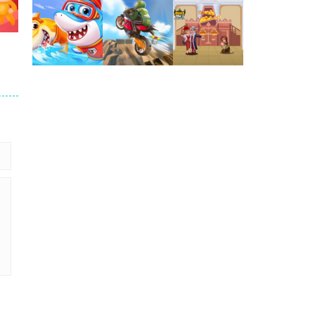
148
Jogaê
Jogaê
Jogaê
249
Jogaê
Jogaê
Jogaê