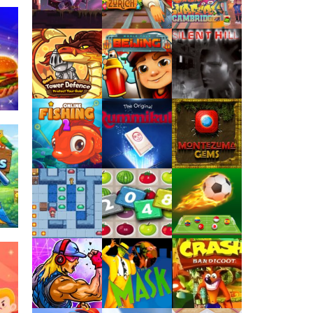
Jogaê
Jogaê
Jogaê
r
166
Jogaê
Jogaê
Jogaê
Jogaê
Jogaê
Jogaê
144
Jogaê
Jogaê
Jogaê
es
Jogaê
Jogaê
Jogaê