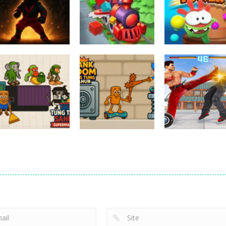
Evolution Demon
Brainrot Mini
Draw Action:
DNA
Challenge
Freestyle Fight
199
217
Om Nom Towe
Ghost Ninja
Train Miner
3D
222
316
Tung Tung Sahur
Bank Boom Tung
Supermarket
Tung Sahur
Streets Of Rag
266
231