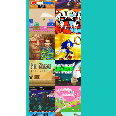
Super Mario All-Stars
-
Super Mario 
Mario Bros World
-
Mario Bros Worl
Angry Birds
-
O Angry Birds se arris
Play
Play
Super Bomberman
-
Super Bomberma
Play
Play
Play
Play
Play
Play