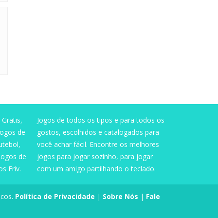
 Gratis,
Jogos de todos os tipos e para todos os
 Jogos de
gostos, escolhidos e catalogados para
utebol,
você achar fácil. Encontre os melhores
 Jogos de
jogos para jogar sozinho, para jogar
s Friv.
com um amigo partilhando o teclado.
icos.
Política de Privacidade
|
Sobre Nós
|
Fale