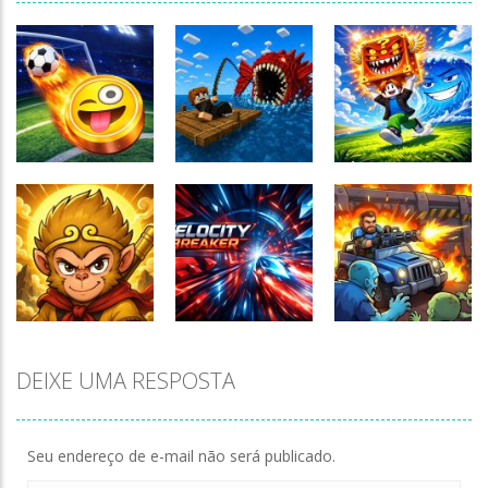
Fishing: Catch
Obby Escape
TIny Football
the Secret
from Tsunami
Cup 2026
Brainrot
Brainrot
153
191
165
Zombie
DEIXE UMA RESPOSTA
Meme
Velocity
Defense: Last
Myth:Wukong
Breaker
Stand
136
168
136
Seu endereço de e-mail não será publicado.