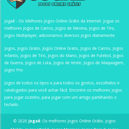
Jogaê - Os Melhores Jogos Online Grátis da Internet. Jogue os
melhores Jogos de Carros, Jogos de Menina, Jogos de Tiro,
Jogos Multiplayer, adicionamos diversos jogos diariamente.
Jogos, Jogos Gratis, Jogos Online Gratis, Jogos de Carros, Jogos
Infantis, Jogos de Tiro, Jogos do Mario, Jogos de Futebol, Jogos
de Guerra, Jogos de Luta, Jogos de Vestir, Jogos de Maquiagem,
Jogos Friv.
Jogos de todos os tipos e para todos os gostos, escolhidos e
catalogados para você achar fácil. Encontre os melhores jogos
para jogar sozinho, para jogar com um amigo partilhando o
teclado.
© 2020
Jogaê
: Os melhores Jogos Online Grátis. Jogos