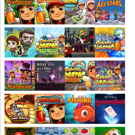
Jogaê
Jogaê
Jogaê
Jogaê
Jogaê
Jogaê
Jogaê
Jogaê
Jogaê
Jogaê
Jogaê
Jogaê