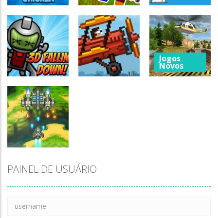
Jogos
Super Bomberman
-
Super Bomberman foi o prim
Diversos
Jogos de
Jogos
Estratégia
Diversos
Kick the
Chicken
Elytra Flight
DuckyFly Go!
Jogos
225
284
690
Novos
Helicopter
Jogos
Arcade
Rescue
Jogos de
Ação
3D Falling
Operation
Down
Air Wolves
2020
755
737
777
Jogos de
PAINEL DE USUÁRIO
Ação
Sky Knight
745