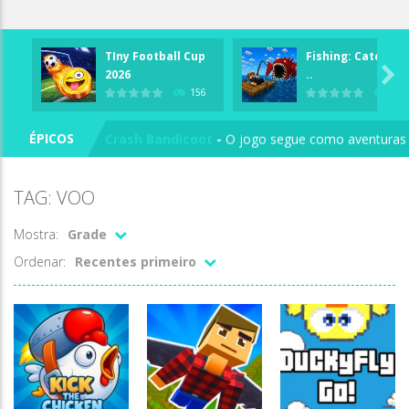
TIny Football Cup
Fishing: Catch th
Angry Birds
-
O Angry Birds se arrisca na Star Cu

2026
..
156
192
Super Bomberman
-
Super Bomberman foi o prim
ÉPICOS
Crash Bandicoot
-
O jogo segue como aventuras d
Super Smash Remix
-
Se tem saudades de jogar S
TAG: VOO
Subway Surf: Mônaco
-
Concordo – há muito temp
Mostra:
Grade
Plants vs Zombies
-
Só mesmo as plantas podem p
Ordenar:
Recentes primeiro
Tekken 3
-
Lute em cenários diferentes com os lu
Super Mario All-Stars
-
Super Mario All-Stars é u
Mario Bros World
-
Mario Bros World um novo tip
Angry Birds
-
O Angry Birds se arrisca na Star Cu