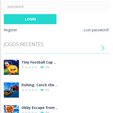
Register
Lost password?
JOGOS RECENTES

TIny Football Cup ..
156
Fishing: Catch the ..
192
Obby Escape from ..
166