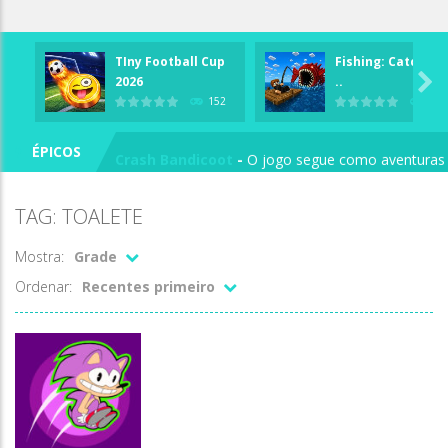
TIny Football Cup
Fishing: Catch th
Angry Birds
-
O Angry Birds se arrisca na Star Cu

2026
..
152
187
Super Bomberman
-
Super Bomberman foi o prim
ÉPICOS
Crash Bandicoot
-
O jogo segue como aventuras d
Super Smash Remix
-
Se tem saudades de jogar S
TAG: TOALETE
Subway Surf: Mônaco
-
Concordo – há muito temp
Mostra:
Grade
Plants vs Zombies
-
Só mesmo as plantas podem p
Ordenar:
Recentes primeiro
Tekken 3
-
Lute em cenários diferentes com os lu
Super Mario All-Stars
-
Super Mario All-Stars é u
Mario Bros World
-
Mario Bros World um novo tip
Angry Birds
-
O Angry Birds se arrisca na Star Cu