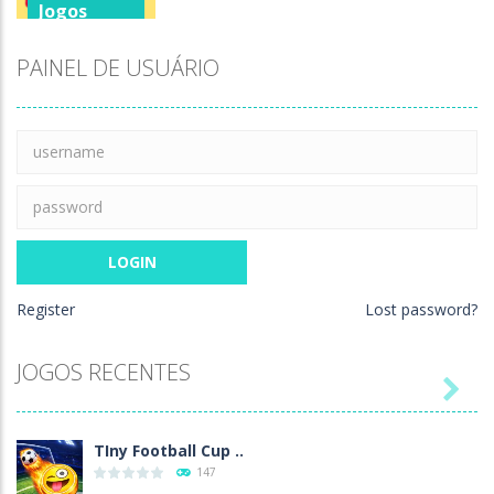
Jogos
Novos
Super Bomberman
-
Super Bomberman foi o prim
Dragon Year
PAINEL DE USUÁRIO
Jigsaw
1.14K
Register
Lost password?
JOGOS RECENTES

TIny Football Cup ..
147