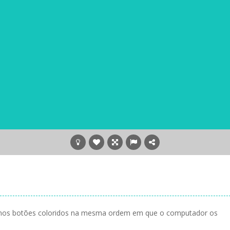
e nos botões coloridos na mesma ordem em que o computador os