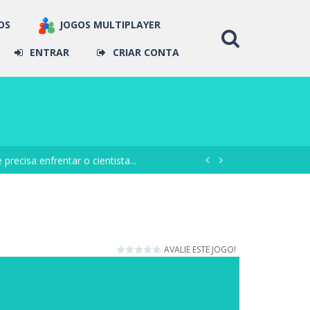
OS
JOGOS MULTIPLAYER
ENTRAR
CRIAR CONTA
seus amigos, saia por...
jogo naquele sistema a oferecer...
ecisa enfrentar o cientista...


 O Super Smash Remix é parecido...
polícia das estações ferroviárias,...
o com muita estratégia para impedir...
AVALIE ESTE JOGO!
ason desperta sem a sua...
o essa versão é do Playstation,...