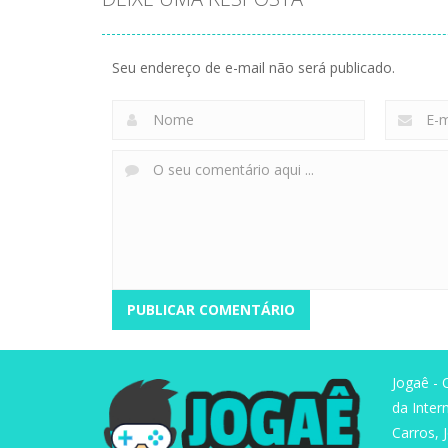
Seu endereço de e-mail não será publicado.
Jogaê - 
da Inter
Carros, 