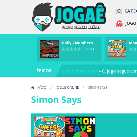
CATE
Jogos 
Jogos
Jogos
Jogos
Jogos
Jogos
Jogos
Jogos
Jogo
Jogo
Jogo
Jogo
Jogo
Jogo
Jogo
JOGO
Daily ZNumbers
Mou
Angry Birds
-
O Angry Birds se arris
531
Super Bomberman
-
Super Bomberma
ÉPICOS
Crash Bandicoot
-
O jogo segue com
Super Smash Remix
-
Se tem saudad
INÍCIO
/
JOGUE ONLINE
/
SIMON SAYS
Subway Surf: Mônaco
-
Concordo – 
Simon Says
Plants vs Zombies
-
Só mesmo as pl
Silent Hill
-
Após sofrer um acidente 
Tekken 3
-
Lute em cenários diferen