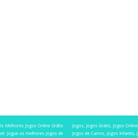
Os Melhores Jogos Online Grátis
Jogos, Jogos Gratis, Jogos Online
net. Jogue os melhores Jogos de
Jogos de Carros, Jogos Infantis,