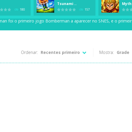
ca na Star Cup enquanto enfrenta oponentes individuais! Compita com 
Tsunami ..
Myth
180
157
n foi o primeiro jogo Bomberman a aparecer no SNES, e o primeiro 
o aventuras de Crash , um marsupial geneticamente modificado que pr
es de jogar Super Smash Flash 2, então, há motivos para ficar feliz!
há muito tempo não havia notícias de nosso amante para incomodar a 
Ordenar:
Recentes primeiro
Mostra:
Grade
antas podem parar o ataque dos zumbis. Coloque as plantas no camp
na estrada, tentando desviar de uma mulher em meio ao nevoeiro, M
tes com os lutadores especiais, os combates especiais do Tekken Com
All-Stars é uma compilação de quatro jogos eletrônicos da série Mari
d um novo tipo de jogo Mario que você pode jogar com uma mão. Vo
ca na Star Cup enquanto enfrenta oponentes individuais! Compita com 
n foi o primeiro jogo Bomberman a aparecer no SNES, e o primeiro 