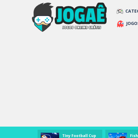
CATE
Jogos 
Jogos
Jogos
Jogos
Jogos
Jogos
Jogos
Jogos
Jogo
Jogo
Jogo
Jogo
Jogo
Jogo
Jogo
JOGO
TIny Football Cup
Fish