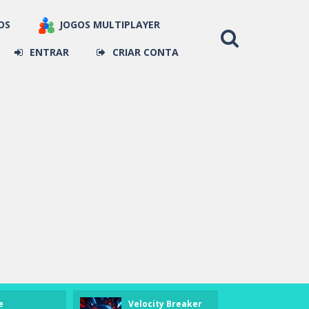
OS
JOGOS MULTIPLAYER
ENTRAR
CRIAR CONTA
e
Velocity Breaker
Space