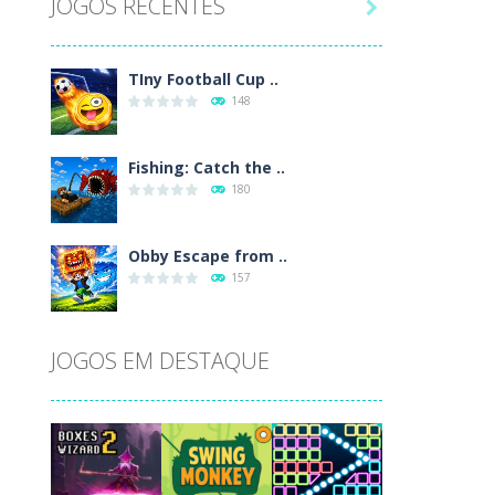
JOGOS RECENTES

TIny Football Cup ..
148
Fishing: Catch the ..
180
Obby Escape from ..
157
Meme Myth:Wukong
JOGOS EM DESTAQUE
134
Velocity Breaker
164