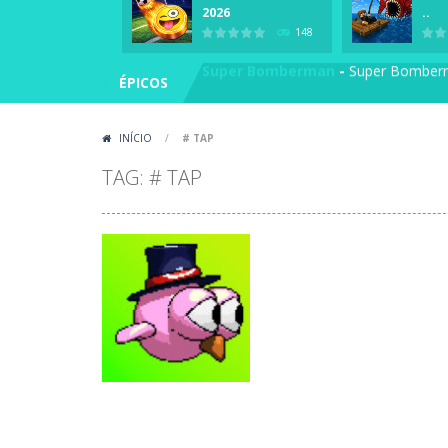
Angry Birds
-
O Angry Birds se arris
2026
..
148
Super Bomberman
-
Super Bomberma
ÉPICOS
Crash Bandicoot
-
O jogo segue com
Super Smash Remix
-
Se tem saudad
INÍCIO
/
# TAP
Subway Surf: Mônaco
-
Concordo – 
TAG: # TAP
Plants vs Zombies
-
Só mesmo as pl
Silent Hill
-
Após sofrer um acidente 
Tekken 3
-
Lute em cenários diferen
Super Mario All-Stars
-
Super Mario 
Mario Bros World
-
Mario Bros Worl
Angry Birds
-
O Angry Birds se arris
Super Bomberman
-
Super Bomberma