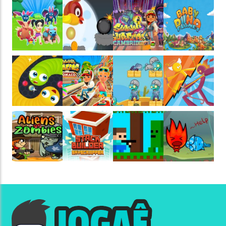
Velocity Breaker
168
Zombie Defense: ..
134
Play
Play
Play
Play
Space Arena
163
Bottle Storm: Elite ..
Play
Play
Play
Play
162
Wrestling ..
140
Play
Play
Play
Play