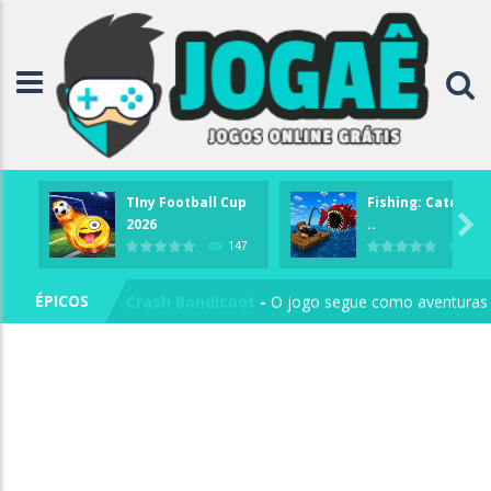
TIny Football Cup
Fishing: Catch th
Angry Birds
-
O Angry Birds se arrisca na Star Cu

2026
..
147
180
Super Bomberman
-
Super Bomberman foi o prim
ÉPICOS
Crash Bandicoot
-
O jogo segue como aventuras d
Super Smash Remix
-
Se tem saudades de jogar S
Subway Surf: Mônaco
-
Concordo – há muito temp
Plants vs Zombies
-
Só mesmo as plantas podem p
Tekken 3
-
Lute em cenários diferentes com os lu