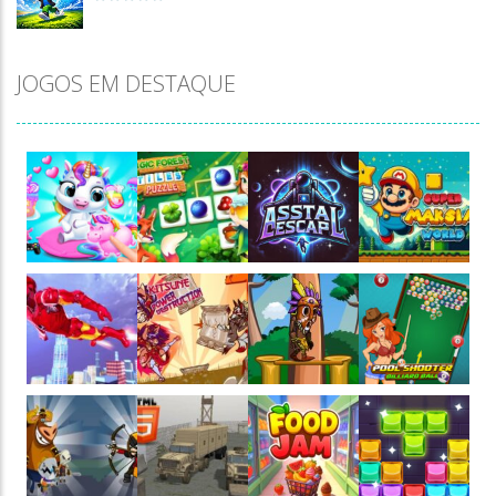
Meme Myth:Wukong
JOGOS EM DESTAQUE
133
Velocity Breaker
161
Zombie Defense: ..
132
Play
Play
Play
Play
Space Arena
159
Bottle Storm: Elite ..
Play
Play
Play
Play
160