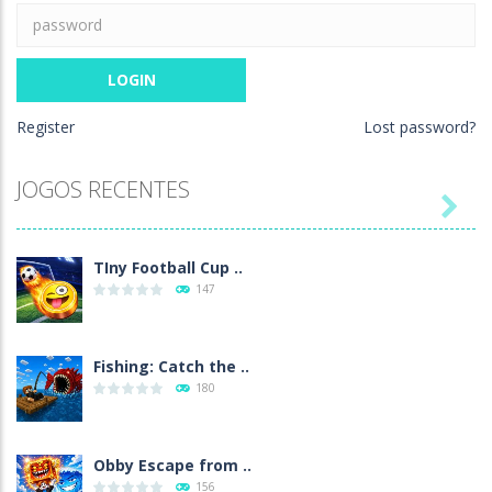
Register
Lost password?
JOGOS RECENTES

TIny Football Cup ..
147
Fishing: Catch the ..
180
Obby Escape from ..
156