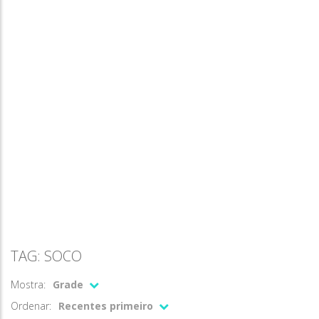
Super Mario All-Stars
-
Super Mario All-Stars é u
Mario Bros World
-
Mario Bros World um novo tip
Angry Birds
-
O Angry Birds se arrisca na Star Cu
Super Bomberman
-
Super Bomberman foi o prim
TAG: SOCO
Mostra:
Grade
Ordenar:
Recentes primeiro