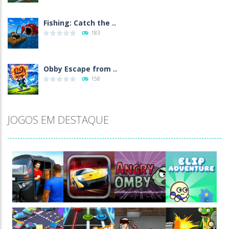
Fishing: Catch the ..
183
Obby Escape from ..
158
Meme Myth:Wukong
JOGOS EM DESTAQUE
136
Velocity Breaker
166
Zombie Defense: ..
133