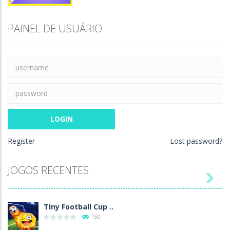
Jogos de
Super Bomberman
-
Super Bomberman foi o prim
Ação
PAINEL DE USUÁRIO
Help imposter
escape
774
Register
Lost password?
JOGOS RECENTES

TIny Football Cup ..
150