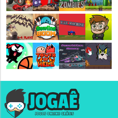
Zombie Defense: ..
137
Play
Play
Play
Play
Space Arena
164
Bottle Storm: Elite ..
Play
Play
Play
Play
165
Wrestling ..
142
Play
Play
Play
Play
Burger Here
151