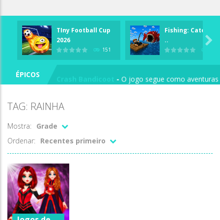
TIny Football Cup
Fishing: Catch th
Angry Birds
-
O Angry Birds se arrisca na Star Cu

2026
..
151
187
Super Bomberman
-
Super Bomberman foi o prim
ÉPICOS
Crash Bandicoot
-
O jogo segue como aventuras d
Super Smash Remix
-
Se tem saudades de jogar S
TAG: RAINHA
Subway Surf: Mônaco
-
Concordo – há muito temp
Mostra:
Grade
Plants vs Zombies
-
Só mesmo as plantas podem p
Ordenar:
Recentes primeiro
Tekken 3
-
Lute em cenários diferentes com os lu
Super Mario All-Stars
-
Super Mario All-Stars é u
Mario Bros World
-
Mario Bros World um novo tip
Angry Birds
-
O Angry Birds se arrisca na Star Cu
Jogos de