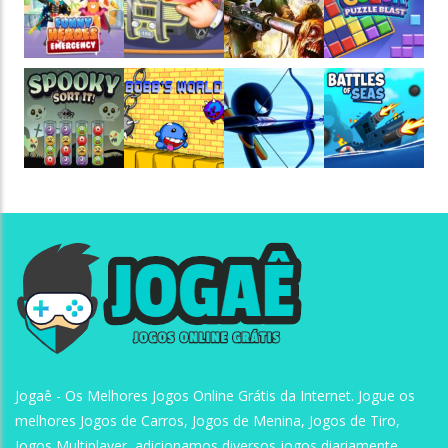
Play
Play
Play
Play
Zombie Defense: ..
134
Bottle Storm: Elite ..
Play
Play
Play
Play
163
Wrestling ..
140
Play
Play
Play
Play
Burger Here
148
Jogaê - Os Melhores Jogos Online Grátis da Internet. Jogue os
Tank Strike ..
melhores Jogos de Carros, Jogos de Menina, Jogos de Tiro,
164
Jogos Multiplayer, adicionamos diversos jogos diariamente.