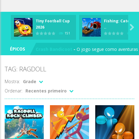
TIny Football Cup
Fishing: Catch th
Angry Birds
-
O Angry Birds se arrisca na Star Cu

2026
..
151
184
Super Bomberman
-
Super Bomberman foi o prim
ÉPICOS
Crash Bandicoot
-
O jogo segue como aventuras d
Super Smash Remix
-
Se tem saudades de jogar S
TAG: RAGDOLL
Subway Surf: Mônaco
-
Concordo – há muito temp
Mostra:
Grade
Plants vs Zombies
-
Só mesmo as plantas podem p
Ordenar:
Recentes primeiro
Tekken 3
-
Lute em cenários diferentes com os lu
Super Mario All-Stars
-
Super Mario All-Stars é u
Mario Bros World
-
Mario Bros World um novo tip
Angry Birds
-
O Angry Birds se arrisca na Star Cu