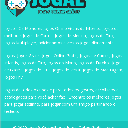
Burger Here
147
Jogaê - Os Melhores Jogos Online Grátis da Internet. Jogue os
Tank Strike ..
melhores Jogos de Carros, Jogos de Menina, Jogos de Tiro,
164
Jogos Multiplayer, adicionamos diversos jogos diariamente.
Jogos, Jogos Gratis, Jogos Online Gratis, Jogos de Carros, Jogos
Football Superstars ..
Infantis, Jogos de Tiro, Jogos do Mario, Jogos de Futebol, Jogos
136
de Guerra, Jogos de Luta, Jogos de Vestir, Jogos de Maquiagem,
Jogos Friv.
Jogos de todos os tipos e para todos os gostos, escolhidos e
catalogados para você achar fácil. Encontre os melhores jogos
para jogar sozinho, para jogar com um amigo partilhando o
teclado.
© 2020
Jogaê
: Os melhores Jogos Online Grátis. Jogos