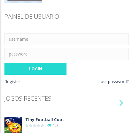
Super Bomberman
-
Super Bomberman foi o prim
Jogos
PAINEL DE USUÁRIO
Arcade
Rope Master
724
Register
Lost password?
JOGOS RECENTES

TIny Football Cup ..
152