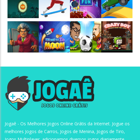
Play
Play
Play
Play
Space Arena
163
Bottle Storm: Elite ..
Play
Play
Play
Play
163
Wrestling ..
140
Play
Play
Play
Play
Burger Here
148
Jogaê - Os Melhores Jogos Online Grátis da Internet. Jogue os
Tank Strike ..
melhores Jogos de Carros, Jogos de Menina, Jogos de Tiro,
164
Jogos Multiplayer, adicionamos diversos jogos diariamente.