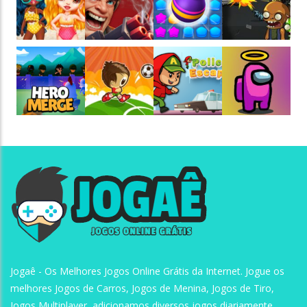
Play
Play
Play
Play
Space Arena
162
Bottle Storm: Elite ..
Play
Play
Play
Play
160
Wrestling ..
139
Play
Play
Play
Play
Burger Here
144
Jogaê - Os Melhores Jogos Online Grátis da Internet. Jogue os
Tank Strike ..
melhores Jogos de Carros, Jogos de Menina, Jogos de Tiro,
162
Jogos Multiplayer, adicionamos diversos jogos diariamente.