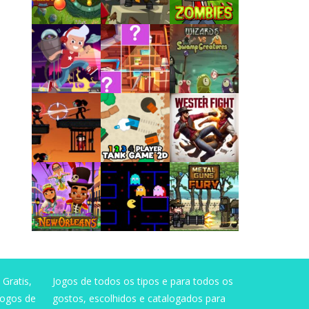
Space Arena
163
Zombie Defense: ..
Play
Play
Play
134
Bottle Storm: Elite ..
163
Play
Play
Play
Wrestling ..
140
Play
Play
Play
Burger Here
148
 Gratis,
Jogos de todos os tipos e para todos os
Play
Play
Play
Tank Strike ..
 Jogos de
gostos, escolhidos e catalogados para
164