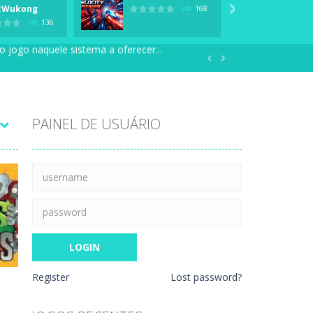
seus amigos, saia por...
:Wukong
168

136
jogo naquele sistema a oferecer...
ecisa enfrentar o cientista...


 O Super Smash Remix é parecido...
polícia das estações ferroviárias,...
PAINEL DE USUÁRIO
o com muita estratégia para impedir...
ason desperta sem a sua...
o essa versão é do Playstation,...
o: Super Mario Bros., Super Mario...
cê controla Mario tocando enquanto...
Register
Lost password?
seus amigos, saia por...
jogo naquele sistema a oferecer...