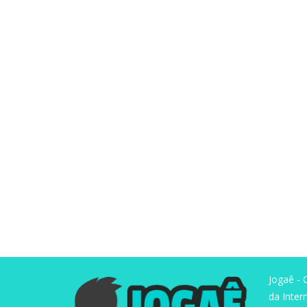
Jogaê - 
da Inter