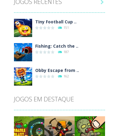
JOGOS RECENTES

665
TIny Football Cup ..
151
Fishing: Catch the ..
187
Obby Escape from ..
162
Meme Myth:Wukong
JOGOS EM DESTAQUE
136
Velocity Breaker
168