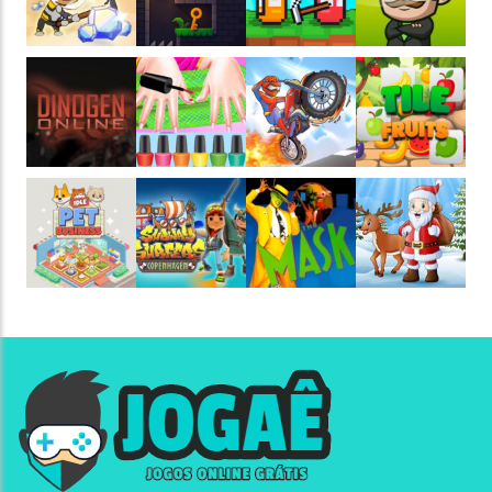
Zombie Defense: ..
134
Play
Play
Play
Play
Space Arena
163
Bottle Storm: Elite ..
Play
Play
Play
Play
163
Wrestling ..
140
Play
Play
Play
Play
Burger Here
148