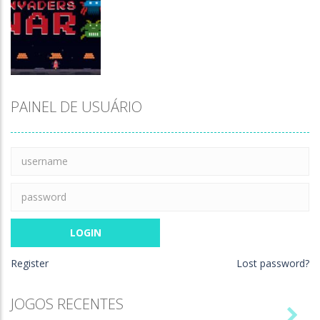
Mario Bros World
-
Mario Bros World um novo tip
Angry Birds
-
O Angry Birds se arrisca na Star Cu
Super Bomberman
-
Super Bomberman foi o prim
Jogos de
PAINEL DE USUÁRIO
Ação
Invaders War
928
Register
Lost password?
JOGOS RECENTES
