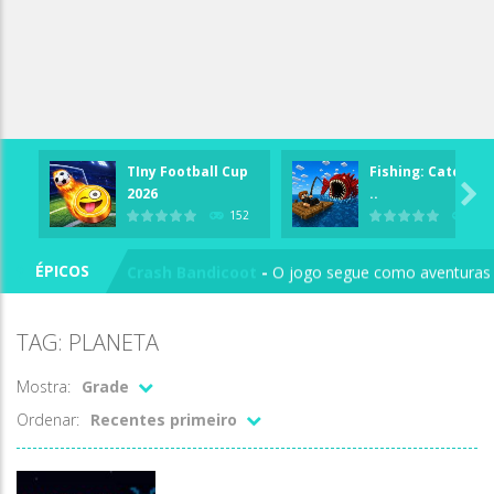
TIny Football Cup
Fishing: Catch th
Angry Birds
-
O Angry Birds se arrisca na Star Cu

2026
..
152
187
Super Bomberman
-
Super Bomberman foi o prim
ÉPICOS
Crash Bandicoot
-
O jogo segue como aventuras d
Super Smash Remix
-
Se tem saudades de jogar S
TAG: PLANETA
Subway Surf: Mônaco
-
Concordo – há muito temp
Mostra:
Grade
Plants vs Zombies
-
Só mesmo as plantas podem p
Ordenar:
Recentes primeiro
Tekken 3
-
Lute em cenários diferentes com os lu
Super Mario All-Stars
-
Super Mario All-Stars é u