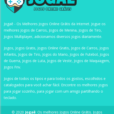
Burger Here
142
Jogaê - Os Melhores Jogos Online Grátis da Internet. Jogue os
Tank Strike ..
melhores Jogos de Carros, Jogos de Menina, Jogos de Tiro,
161
Jogos Multiplayer, adicionamos diversos jogos diariamente.
Jogos, Jogos Gratis, Jogos Online Gratis, Jogos de Carros, Jogos
Football Superstars ..
Infantis, Jogos de Tiro, Jogos do Mario, Jogos de Futebol, Jogos
135
de Guerra, Jogos de Luta, Jogos de Vestir, Jogos de Maquiagem,
Jogos Friv.
Jogos de todos os tipos e para todos os gostos, escolhidos e
catalogados para você achar fácil. Encontre os melhores jogos
para jogar sozinho, para jogar com um amigo partilhando o
teclado.
© 2020
Jogaê
: Os melhores Jogos Online Grátis. Jogos