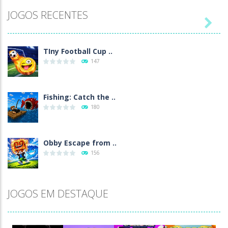
JOGOS RECENTES

TIny Football Cup ..
147
Fishing: Catch the ..
180
Obby Escape from ..
156
Meme Myth:Wukong
JOGOS EM DESTAQUE
133