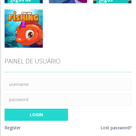
Aventura
Diversos
Jogos de
Super Bomberman
-
Super Bomberman foi o prim
Aventura
Fishing: Catch
Idle Fishing
the Secret
Fish & Trip
Game. Catch
Brainrot
Online
fish.
180
841
792
Jogos de
Aventura
PAINEL DE USUÁRIO
Fishing 2
Online
866
Register
Lost password?