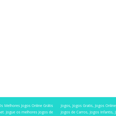
Os Melhores Jogos Online Grátis
Jogos, Jogos Gratis, Jogos Online
net. Jogue os melhores Jogos de
Jogos de Carros, Jogos Infantis,