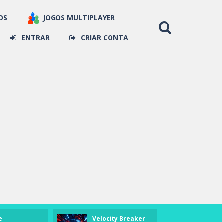
OS
JOGOS MULTIPLAYER
ENTRAR
CRIAR CONTA
e
Velocity Breaker
Space