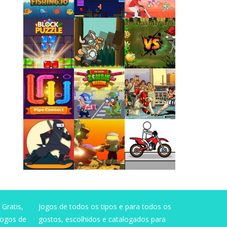
Space Arena
162
Zombie Defense: ..
Play
Play
Play
133
Bottle Storm: Elite ..
160
Play
Play
Play
Wrestling ..
139
Play
Play
Play
Burger Here
144
 Gratis,
Jogos de todos os tipos e para todos os
Play
Play
Play
Tank Strike ..
 Jogos de
gostos, escolhidos e catalogados para
162