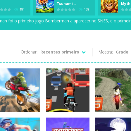
ca na Star Cup enquanto enfrenta oponentes individuais! Compita com 
Tsunami ..
Myth
181
158
n foi o primeiro jogo Bomberman a aparecer no SNES, e o primeiro 
o aventuras de Crash , um marsupial geneticamente modificado que pr
es de jogar Super Smash Flash 2, então, há motivos para ficar feliz!
há muito tempo não havia notícias de nosso amante para incomodar a 
Ordenar:
Recentes primeiro
Mostra:
Grade
antas podem parar o ataque dos zumbis. Coloque as plantas no camp
na estrada, tentando desviar de uma mulher em meio ao nevoeiro, M
tes com os lutadores especiais, os combates especiais do Tekken Com
All-Stars é uma compilação de quatro jogos eletrônicos da série Mari
d um novo tipo de jogo Mario que você pode jogar com uma mão. Vo
ca na Star Cup enquanto enfrenta oponentes individuais! Compita com 
Jogos de
Estratégia
Jogos de Esporte
Jogos de Ação
n foi o primeiro jogo Bomberman a aparecer no SNES, e o primeiro 