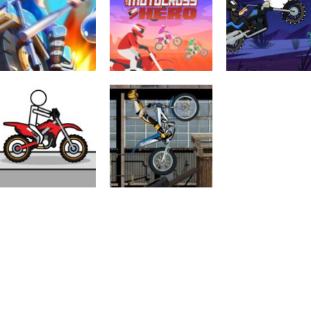
Cartoon Moto
Bike Rider
Bike Offroad
Stunt
Highway
Stunts 2024
1.44K
1.21K
Jogos Arcade
Jogos de Ação
Jogos de Corrida
Motor Royale
Motocross Hero
Apocalypse Mo
1.03K
875
Jogos de Corrida
Jogos de Corrida
Pocket Racing
Trials Ride
950
941