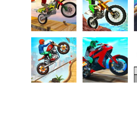
Moto Bike:
Jogos de Esporte
Moto Race City
Offroad Racing
224
815
Jogos de Corrida
Dirt Bike Mad
Jogos de Ação
Bike Stunts 2024
Skills
1K
1.16K
Jogos de Corrida
Jogos de Corrida
Draw Motor
Port Bike Stunt
876
845