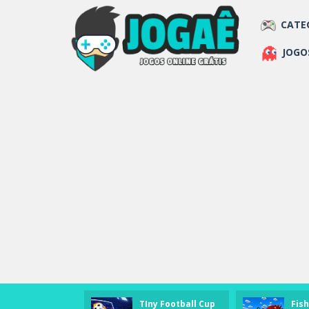
CATE
Jogos 
Jogos
Jogos
Jogos
Jogos
Jogos
Jogos
Jogos
Jogo
Jogo
Jogo
Jogo
Jogo
Jogo
Jogo
JOGO
TIny Football Cup
Fish