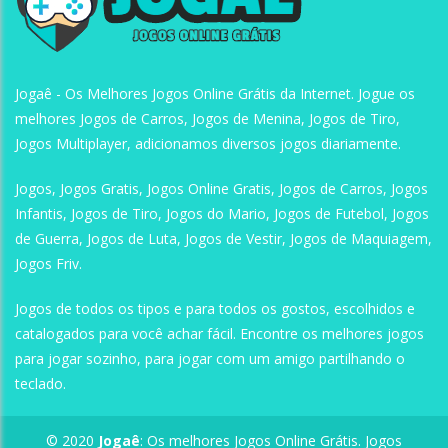
Burger Here
149
Jogaê - Os Melhores Jogos Online Grátis da Internet. Jogue os
Tank Strike ..
melhores Jogos de Carros, Jogos de Menina, Jogos de Tiro,
167
Jogos Multiplayer, adicionamos diversos jogos diariamente.
Jogos, Jogos Gratis, Jogos Online Gratis, Jogos de Carros, Jogos
Football Superstars ..
Infantis, Jogos de Tiro, Jogos do Mario, Jogos de Futebol, Jogos
143
de Guerra, Jogos de Luta, Jogos de Vestir, Jogos de Maquiagem,
Jogos Friv.
Jogos de todos os tipos e para todos os gostos, escolhidos e
catalogados para você achar fácil. Encontre os melhores jogos
para jogar sozinho, para jogar com um amigo partilhando o
teclado.
© 2020
Jogaê
: Os melhores Jogos Online Grátis. Jogos