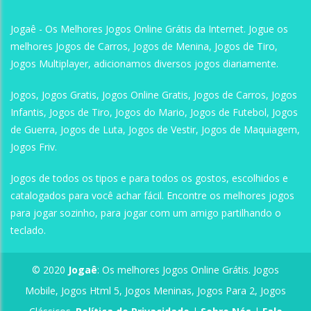
Jogaê - Os Melhores Jogos Online Grátis da Internet. Jogue os
Tank Strike ..
melhores Jogos de Carros, Jogos de Menina, Jogos de Tiro,
169
Jogos Multiplayer, adicionamos diversos jogos diariamente.
Jogos, Jogos Gratis, Jogos Online Gratis, Jogos de Carros, Jogos
Bubble Blasters
Infantis, Jogos de Tiro, Jogos do Mario, Jogos de Futebol, Jogos
164
de Guerra, Jogos de Luta, Jogos de Vestir, Jogos de Maquiagem,
Jogos Friv.
Jogos de todos os tipos e para todos os gostos, escolhidos e
catalogados para você achar fácil. Encontre os melhores jogos
para jogar sozinho, para jogar com um amigo partilhando o
teclado.
© 2020
Jogaê
: Os melhores Jogos Online Grátis. Jogos
Mobile, Jogos Html 5, Jogos Meninas, Jogos Para 2, Jogos