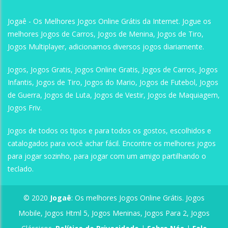
Jogaê - Os Melhores Jogos Online Grátis da Internet. Jogue os
Tank Strike ..
melhores Jogos de Carros, Jogos de Menina, Jogos de Tiro,
162
Jogos Multiplayer, adicionamos diversos jogos diariamente.
Jogos, Jogos Gratis, Jogos Online Gratis, Jogos de Carros, Jogos
Football Superstars ..
Infantis, Jogos de Tiro, Jogos do Mario, Jogos de Futebol, Jogos
135
de Guerra, Jogos de Luta, Jogos de Vestir, Jogos de Maquiagem,
Jogos Friv.
Jogos de todos os tipos e para todos os gostos, escolhidos e
catalogados para você achar fácil. Encontre os melhores jogos
para jogar sozinho, para jogar com um amigo partilhando o
teclado.
© 2020
Jogaê
: Os melhores Jogos Online Grátis. Jogos
Mobile, Jogos Html 5, Jogos Meninas, Jogos Para 2, Jogos