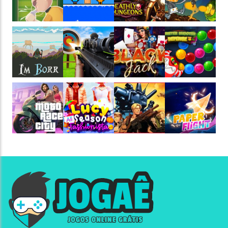
Zombie Defense: ..
133
Play
Play
Play
Play
Space Arena
162
Bottle Storm: Elite ..
Play
Play
Play
Play
160
Wrestling ..
139
Play
Play
Play
Play
Burger Here
144