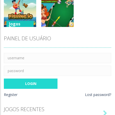
Mario Bros World
-
Mario Bros World um novo tip
Angry Birds
-
O Angry Birds se arrisca na Star Cu
Jogos
Diversos
Jogos
Super Bomberman
-
Super Bomberman foi o prim
Diversos
Idle Fishing
PAINEL DE USUÁRIO
Game. Catch
Pool Shooter :
fish.
Billiard Ball
793
992
Register
Lost password?
JOGOS RECENTES
