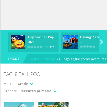
TIny Football Cup
Fishing: Catch th
Angry Birds
-
O Angry Birds se arrisca na Star Cu

2026
..
149
181
Super Bomberman
-
Super Bomberman foi o prim
ÉPICOS
Crash Bandicoot
-
O jogo segue como aventuras d
Super Smash Remix
-
Se tem saudades de jogar S
TAG: 8 BALL POOL
Subway Surf: Mônaco
-
Concordo – há muito temp
Mostra:
Grade
Plants vs Zombies
-
Só mesmo as plantas podem p
Ordenar:
Recentes primeiro
Tekken 3
-
Lute em cenários diferentes com os lu
Super Mario All-Stars
-
Super Mario All-Stars é u