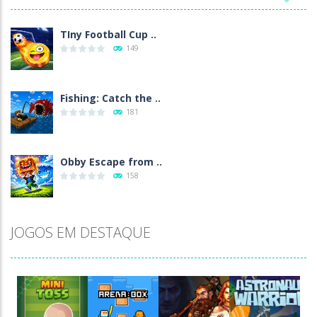
TIny Football Cup ..
149
Fishing: Catch the ..
181
Obby Escape from ..
158
Meme Myth:Wukong
JOGOS EM DESTAQUE
136
Velocity Breaker
166