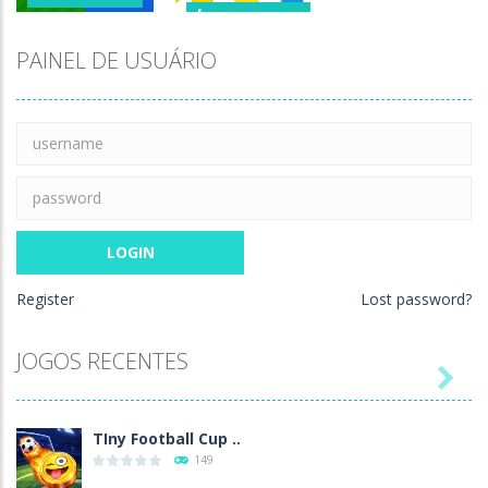
Jogos
Super Bomberman
-
Super Bomberman foi o prim
Mind Games
Multiplayer
Online
for 2-3-4
PAINEL DE USUÁRIO
Player
Ludo Master
1.04K
1.29K
Register
Lost password?
JOGOS RECENTES

TIny Football Cup ..
149