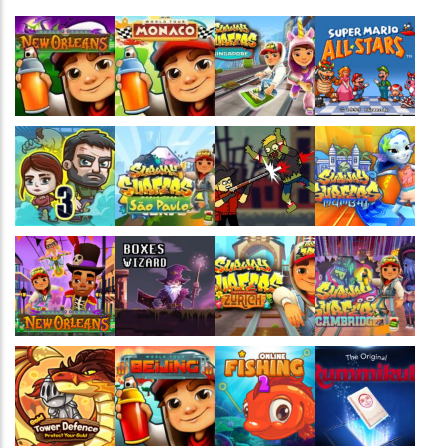
Jogaê
Jogaê
Jogaê
Jogaê
Jogaê
Jogaê
Jogaê
Jogaê
Jogaê
Jogaê
Jogaê
Jogaê