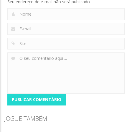
Seu endereço de e-mail não será publicado.
JOGUE TAMBÉM