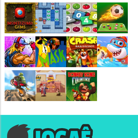
Jogaê
Jogaê
Jogaê
Jogaê
Jogaê
Jogaê
Jogaê
Jogaê
Jogaê
Jogaê
Jogaê
Jogaê
Jogaê
Jogaê
Jogaê