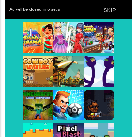
Play
Play
Play
Play
Play
Play