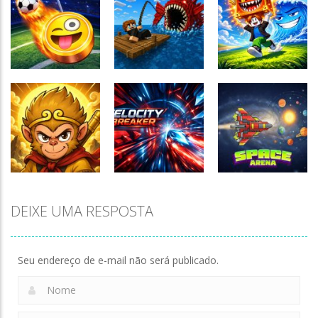
Fishing: Catch
Obby Escape
TIny Football
the Secret
from Tsunami
Cup 2026
Brainrot
Brainrot
150
183
158
DEIXE UMA RESPOSTA
Meme
Velocity
Myth:Wukong
Breaker
Space Arena
136
166
162
Seu endereço de e-mail não será publicado.