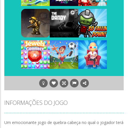
Play
Play
Play
Play
Play
Play
Play
Play
Play
INFORMAÇÕES DO JOGO
Um emocionante jogo de quebra-cabeça no qual o jogador terá