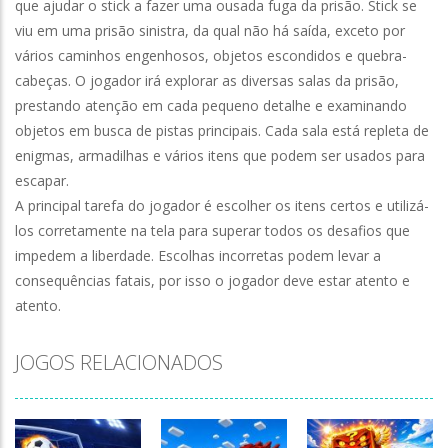
que ajudar o stick a fazer uma ousada fuga da prisão. Stick se
viu em uma prisão sinistra, da qual não há saída, exceto por
vários caminhos engenhosos, objetos escondidos e quebra-
cabeças. O jogador irá explorar as diversas salas da prisão,
prestando atenção em cada pequeno detalhe e examinando
objetos em busca de pistas principais. Cada sala está repleta de
enigmas, armadilhas e vários itens que podem ser usados para
escapar.
A principal tarefa do jogador é escolher os itens certos e utilizá-
los corretamente na tela para superar todos os desafios que
impedem a liberdade. Escolhas incorretas podem levar a
consequências fatais, por isso o jogador deve estar atento e
atento.
JOGOS RELACIONADOS