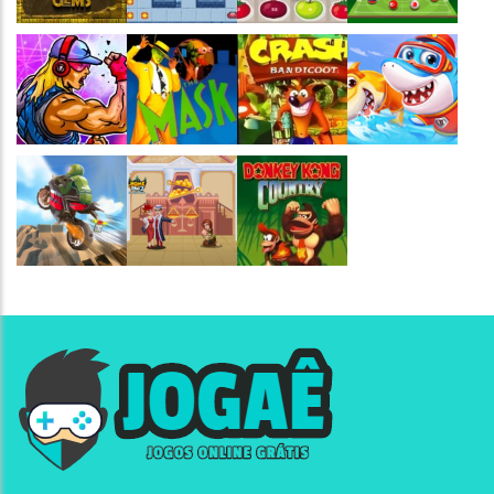
Jogaê
Jogaê
Jogaê
Jogaê
Jogaê
Jogaê
Jogaê
Jogaê
Jogaê
Jogaê
Jogaê