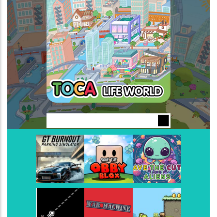
Super Mario All-Stars
-
Super Mario All-Stars é u
Mario Bros World
-
Mario Bros World um novo tip
Angry Birds
-
O Angry Birds se arrisca na Star Cu
Super Bomberman
-
Super Bomberman foi o prim