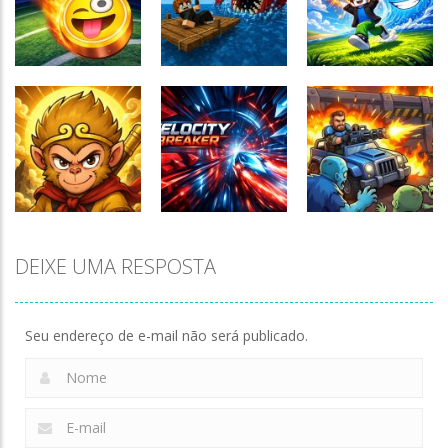
Fishing: Catch
Obby Escape
TIny Football
the Secret
from Tsunami
Cup 2026
Brainrot
Brainrot
149
181
158
Zombie
DEIXE UMA RESPOSTA
Meme
Velocity
Defense: Last
Myth:Wukong
Breaker
Stand
136
165
133
Seu endereço de e-mail não será publicado.