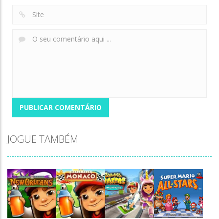
JOGUE TAMBÉM