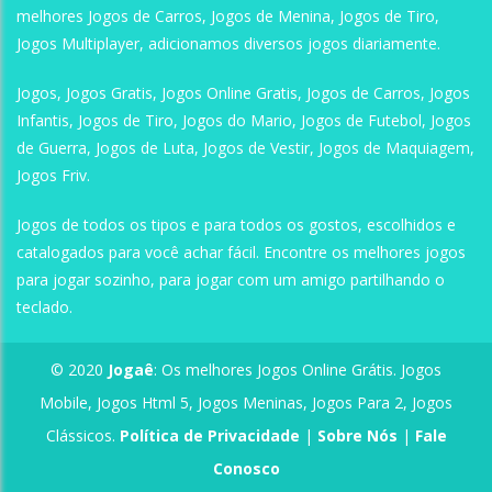
melhores Jogos de Carros, Jogos de Menina, Jogos de Tiro,
Jogos Multiplayer, adicionamos diversos jogos diariamente.
Jogos, Jogos Gratis, Jogos Online Gratis, Jogos de Carros, Jogos
Infantis, Jogos de Tiro, Jogos do Mario, Jogos de Futebol, Jogos
de Guerra, Jogos de Luta, Jogos de Vestir, Jogos de Maquiagem,
Jogos Friv.
Jogos de todos os tipos e para todos os gostos, escolhidos e
catalogados para você achar fácil. Encontre os melhores jogos
para jogar sozinho, para jogar com um amigo partilhando o
teclado.
© 2020
Jogaê
: Os melhores Jogos Online Grátis. Jogos
Mobile, Jogos Html 5, Jogos Meninas, Jogos Para 2, Jogos
Clássicos.
Política de Privacidade
|
Sobre Nós
|
Fale
Conosco