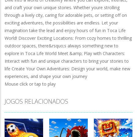
and craft your own unique stories. Whether youre strolling
through a lively city, caring for adorable pets, or setting off on
exciting adventures, the possibilities are endless. Let your
imagination take the lead and enjoy hours of fun in Toca Life
World! Discover Exciting Locations: From cozy homes to thrilling
outdoor spaces, there&rsquo;s always something new to
explore in Toca Life World Meet &amp; Play with Characters:
Interact with fun and unique characters to bring your stories to
life Create Your Own Adventures: Design your world, make new
experiences, and shape your own journey
Mouse click or tap to play
JOGOS RELACIONADOS