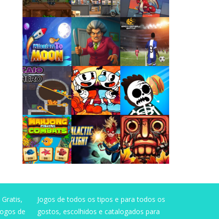
Space Arena
162
Zombie Defense: ..
Play
Play
Play
133
Bottle Storm: Elite ..
160
Play
Play
Play
Wrestling ..
139
Play
Play
Play
Burger Here
144
 Gratis,
Jogos de todos os tipos e para todos os
Play
Play
Play
Tank Strike ..
 Jogos de
gostos, escolhidos e catalogados para
162