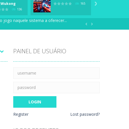
seus amigos, saia por...
:Wukong
165

136
jogo naquele sistema a oferecer...
ecisa enfrentar o cientista...


 O Super Smash Remix é parecido...
polícia das estações ferroviárias,...
PAINEL DE USUÁRIO
o com muita estratégia para impedir...
ason desperta sem a sua...
o essa versão é do Playstation,...
o: Super Mario Bros., Super Mario...
cê controla Mario tocando enquanto...
Register
Lost password?
seus amigos, saia por...
jogo naquele sistema a oferecer...