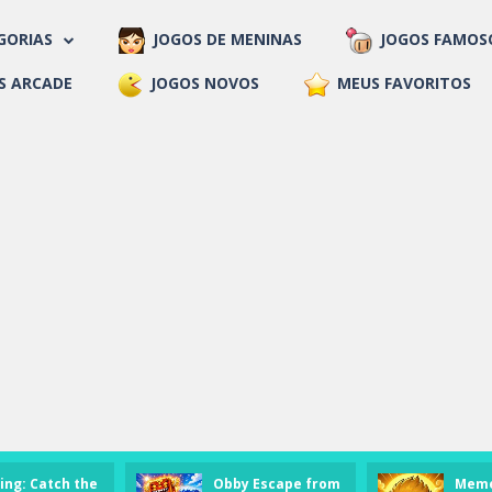
GORIAS
JOGOS DE MENINAS
JOGOS FAMOS
de Educar
 3D
 Arcade
 Clássicos
 de Esporte
 de Meninas
 Multiplayer
 Puzzles
s de 2
s de Ação
s de Aventura
s de Corrida
s de Estratégia
s de Luta
s de Tiro
S ARCADE
JOGOS NOVOS
MEUS FAVORITOS
ing: Catch the
Obby Escape from
Mem