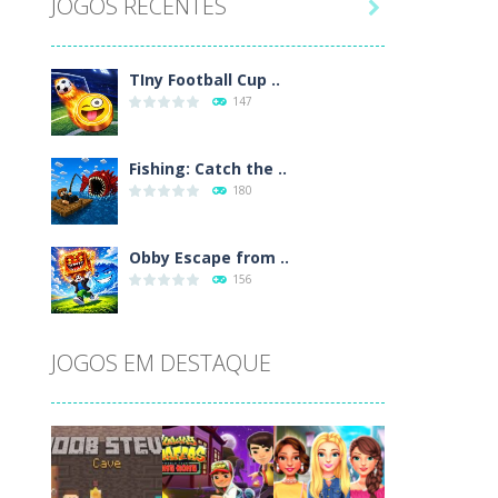
JOGOS RECENTES

TIny Football Cup ..
147
Fishing: Catch the ..
180
Obby Escape from ..
156
Meme Myth:Wukong
JOGOS EM DESTAQUE
132
Velocity Breaker
160