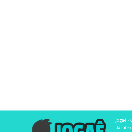
Jogaê - 
da Inter