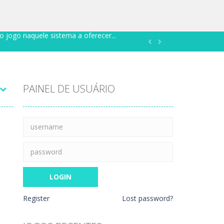
seus amigos, saia por...
jogo naquele sistema a oferecer...
ecisa enfrentar o cientista...


 O Super Smash Remix é parecido...
polícia das estações ferroviárias,...
PAINEL DE USUÁRIO
o com muita estratégia para impedir...
ason desperta sem a sua...
o essa versão é do Playstation,...
o: Super Mario Bros., Super Mario...
cê controla Mario tocando enquanto...
Register
Lost password?
seus amigos, saia por...
jogo naquele sistema a oferecer...