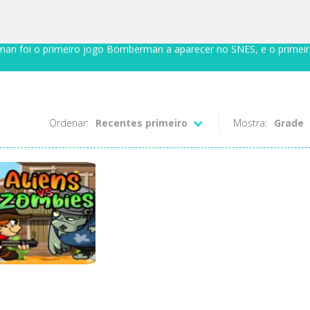
ca na Star Cup enquanto enfrenta oponentes individuais! Compita com 
n foi o primeiro jogo Bomberman a aparecer no SNES, e o primeiro 
o aventuras de Crash , um marsupial geneticamente modificado que pr
es de jogar Super Smash Flash 2, então, há motivos para ficar feliz!
há muito tempo não havia notícias de nosso amante para incomodar a 
Ordenar:
Recentes primeiro
Mostra:
Grade
antas podem parar o ataque dos zumbis. Coloque as plantas no camp
na estrada, tentando desviar de uma mulher em meio ao nevoeiro, M
tes com os lutadores especiais, os combates especiais do Tekken Com
All-Stars é uma compilação de quatro jogos eletrônicos da série Mari
d um novo tipo de jogo Mario que você pode jogar com uma mão. Vo
ca na Star Cup enquanto enfrenta oponentes individuais! Compita com 
Jogos de Ação
n foi o primeiro jogo Bomberman a aparecer no SNES, e o primeiro 