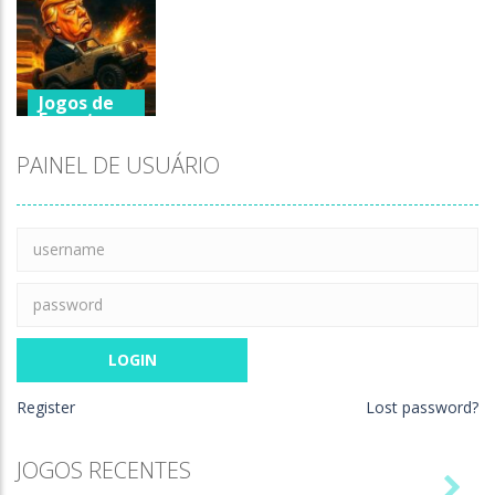
Mario Bros World
-
Mario Bros World um novo tip
Angry Birds
-
O Angry Birds se arrisca na Star Cu
Jogos de
Esporte
Super Bomberman
-
Super Bomberman foi o prim
Trump
PAINEL DE USUÁRIO
Wheelie
Challenge
238
Register
Lost password?
JOGOS RECENTES
