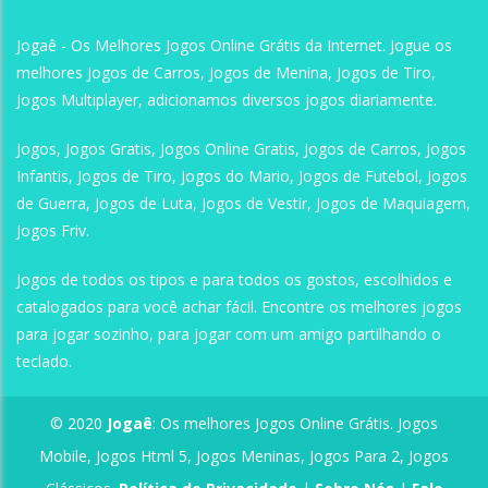
Jogaê - Os Melhores Jogos Online Grátis da Internet. Jogue os
Tank Strike ..
melhores Jogos de Carros, Jogos de Menina, Jogos de Tiro,
162
Jogos Multiplayer, adicionamos diversos jogos diariamente.
Jogos, Jogos Gratis, Jogos Online Gratis, Jogos de Carros, Jogos
Football Superstars ..
Infantis, Jogos de Tiro, Jogos do Mario, Jogos de Futebol, Jogos
136
de Guerra, Jogos de Luta, Jogos de Vestir, Jogos de Maquiagem,
Jogos Friv.
Jogos de todos os tipos e para todos os gostos, escolhidos e
catalogados para você achar fácil. Encontre os melhores jogos
para jogar sozinho, para jogar com um amigo partilhando o
teclado.
© 2020
Jogaê
: Os melhores Jogos Online Grátis. Jogos
Mobile, Jogos Html 5, Jogos Meninas, Jogos Para 2, Jogos