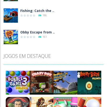
Fishing: Catch the ..
186
Obby Escape from ..
161
Meme Myth:Wukong
JOGOS EM DESTAQUE
136
Velocity Breaker
168
Space Arena
163