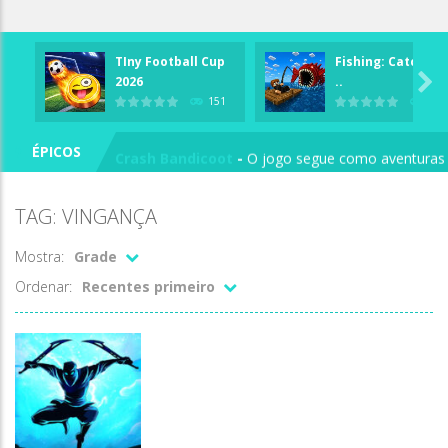
TIny Football Cup
Fishing: Catch th
Angry Birds
-
O Angry Birds se arrisca na Star Cu

2026
..
151
186
Super Bomberman
-
Super Bomberman foi o prim
ÉPICOS
Crash Bandicoot
-
O jogo segue como aventuras d
Super Smash Remix
-
Se tem saudades de jogar S
TAG: VINGANÇA
Subway Surf: Mônaco
-
Concordo – há muito temp
Mostra:
Grade
Plants vs Zombies
-
Só mesmo as plantas podem p
Ordenar:
Recentes primeiro
Tekken 3
-
Lute em cenários diferentes com os lu
Super Mario All-Stars
-
Super Mario All-Stars é u
Mario Bros World
-
Mario Bros World um novo tip
Angry Birds
-
O Angry Birds se arrisca na Star Cu