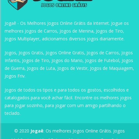
Jogaê - Os Melhores Jogos Online Grátis da Internet. Jogue os
melhores Jogos de Carros, Jogos de Menina, Jogos de Tiro,
Jogos Multiplayer, adicionamos diversos jogos diariamente.
Jogos, Jogos Gratis, Jogos Online Gratis, Jogos de Carros, Jogos
Infantis, Jogos de Tiro, Jogos do Mario, Jogos de Futebol, Jogos
de Guerra, Jogos de Luta, Jogos de Vestir, Jogos de Maquiagem,
Jogos Friv.
Jogos de todos os tipos e para todos os gostos, escolhidos e
catalogados para você achar fácil. Encontre os melhores jogos
para jogar sozinho, para jogar com um amigo partilhando o
teclado.
© 2020
Jogaê
: Os melhores Jogos Online Grátis. Jogos