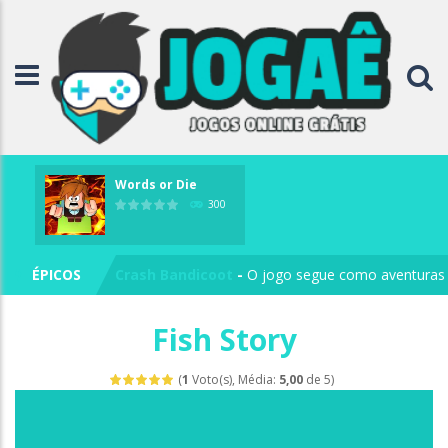
Words or Die
Angry Birds
-
O Angry Birds se arrisca na Star Cu
300
Super Bomberman
-
Super Bomberman foi o prim
ÉPICOS
Crash Bandicoot
-
O jogo segue como aventuras d
Super Smash Remix
-
Se tem saudades de jogar S
Fish Story
Subway Surf: Mônaco
-
Concordo – há muito temp
(
1
Voto(s), Média:
5,00
de 5)
Plants vs Zombies
-
Só mesmo as plantas podem p
Tekken 3
-
Lute em cenários diferentes com os lu