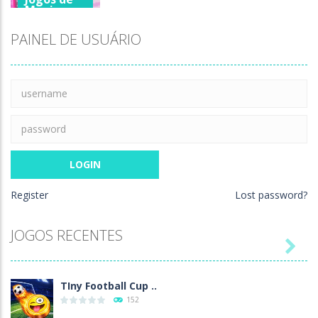
Meninas
Super Bomberman
-
Super Bomberman foi o prim
Tictoc
PAINEL DE USUÁRIO
Summer
Fashion
853
Register
Lost password?
JOGOS RECENTES

TIny Football Cup ..
152