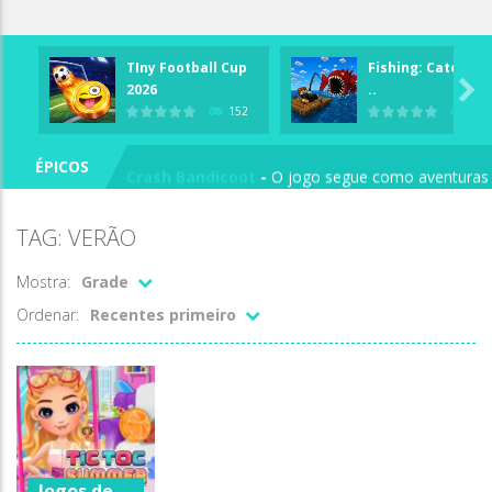
TIny Football Cup
Fishing: Catch th
Angry Birds
-
O Angry Birds se arrisca na Star Cu

2026
..
152
188
Super Bomberman
-
Super Bomberman foi o prim
ÉPICOS
Crash Bandicoot
-
O jogo segue como aventuras d
Super Smash Remix
-
Se tem saudades de jogar S
TAG: VERÃO
Subway Surf: Mônaco
-
Concordo – há muito temp
Mostra:
Grade
Plants vs Zombies
-
Só mesmo as plantas podem p
Ordenar:
Recentes primeiro
Tekken 3
-
Lute em cenários diferentes com os lu
Super Mario All-Stars
-
Super Mario All-Stars é u
Mario Bros World
-
Mario Bros World um novo tip
Angry Birds
-
O Angry Birds se arrisca na Star Cu
Jogos de