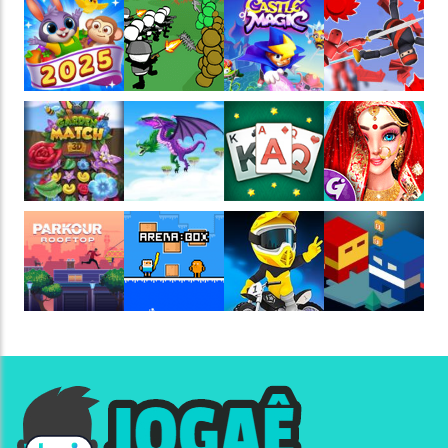
Velocity Breaker
160
Zombie Defense: ..
131
Play
Play
Play
Play
Space Arena
157
Bottle Storm: Elite ..
Play
Play
Play
Play
158
Wrestling ..
137
Play
Play
Play
Play