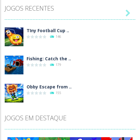
JOGOS RECENTES

TIny Football Cup ..
146
Fishing: Catch the ..
179
Obby Escape from ..
155
Meme Myth:Wukong
JOGOS EM DESTAQUE
132