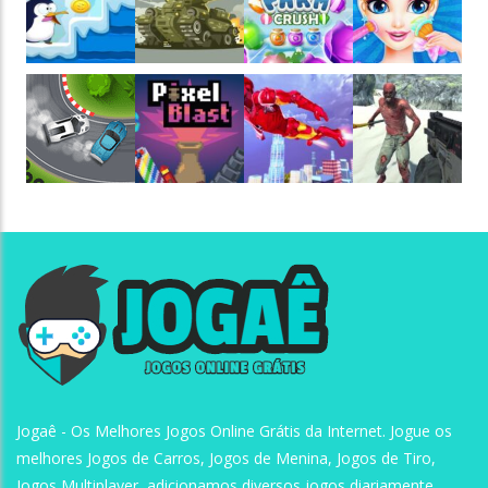
Play
Play
Play
Play
Space Arena
162
Bottle Storm: Elite ..
Play
Play
Play
Play
160
Wrestling ..
139
Play
Play
Play
Play
Burger Here
144
Jogaê - Os Melhores Jogos Online Grátis da Internet. Jogue os
Tank Strike ..
melhores Jogos de Carros, Jogos de Menina, Jogos de Tiro,
162
Jogos Multiplayer, adicionamos diversos jogos diariamente.