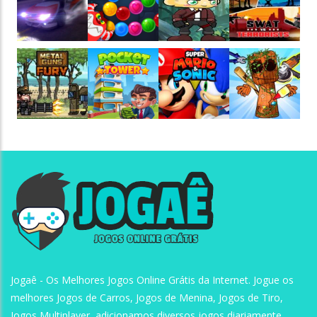
Play
Play
Play
Play
Space Arena
164
Bottle Storm: Elite ..
Play
Play
Play
Play
164
Wrestling ..
141
Play
Play
Play
Play
Burger Here
149
Jogaê - Os Melhores Jogos Online Grátis da Internet. Jogue os
Tank Strike ..
melhores Jogos de Carros, Jogos de Menina, Jogos de Tiro,
167
Jogos Multiplayer, adicionamos diversos jogos diariamente.