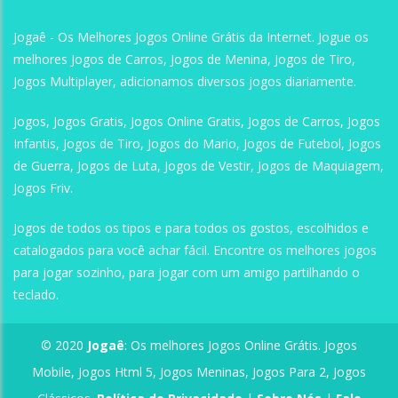
Jogaê - Os Melhores Jogos Online Grátis da Internet. Jogue os
Tank Strike ..
melhores Jogos de Carros, Jogos de Menina, Jogos de Tiro,
164
Jogos Multiplayer, adicionamos diversos jogos diariamente.
Jogos, Jogos Gratis, Jogos Online Gratis, Jogos de Carros, Jogos
Football Superstars ..
Infantis, Jogos de Tiro, Jogos do Mario, Jogos de Futebol, Jogos
138
de Guerra, Jogos de Luta, Jogos de Vestir, Jogos de Maquiagem,
Jogos Friv.
Jogos de todos os tipos e para todos os gostos, escolhidos e
catalogados para você achar fácil. Encontre os melhores jogos
para jogar sozinho, para jogar com um amigo partilhando o
teclado.
© 2020
Jogaê
: Os melhores Jogos Online Grátis. Jogos
Mobile, Jogos Html 5, Jogos Meninas, Jogos Para 2, Jogos