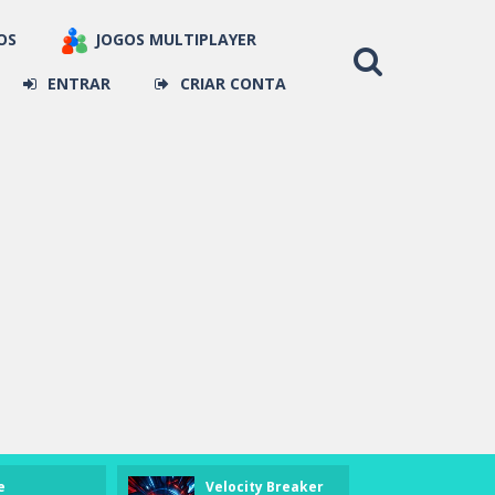
OS
JOGOS MULTIPLAYER
ENTRAR
CRIAR CONTA
e
Velocity Breaker
Space