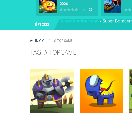
Angry Birds
-
O Angry Birds se arris
2026
..
153
Super Bomberman
-
Super Bomberma
ÉPICOS
Crash Bandicoot
-
O jogo segue com
Super Smash Remix
-
Se tem saudad
INÍCIO
/
# TOPGAME
Subway Surf: Mônaco
-
Concordo – 
TAG: # TOPGAME
Plants vs Zombies
-
Só mesmo as pl
Silent Hill
-
Após sofrer um acidente 
Tekken 3
-
Lute em cenários diferen
Super Mario All-Stars
-
Super Mario 
Mario Bros World
-
Mario Bros Worl
Angry Birds
-
O Angry Birds se arris
Jogos de Ação
Super Bomberman
-
Super Bomberma
Jogos de