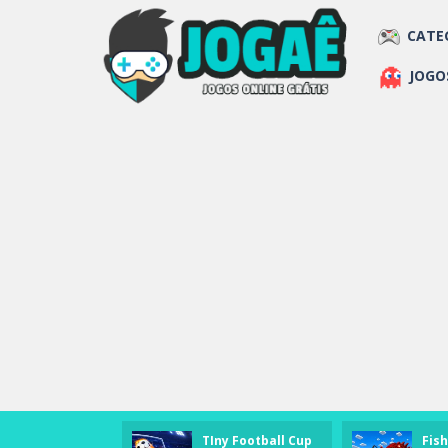
CATE
Jogos 
Jogos
Jogos
Jogos
Jogos
Jogos
Jogos
Jogos
Jogo
Jogo
Jogo
Jogo
Jogo
Jogo
Jogo
JOGO
TIny Football Cup
Fish