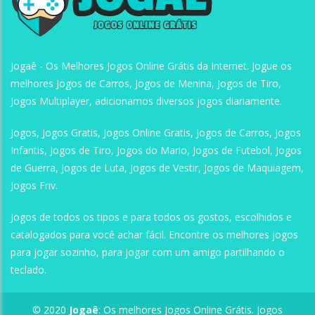
Burger Here
143
Jogaê - Os Melhores Jogos Online Grátis da Internet. Jogue os
Tank Strike ..
melhores Jogos de Carros, Jogos de Menina, Jogos de Tiro,
162
Jogos Multiplayer, adicionamos diversos jogos diariamente.
Jogos, Jogos Gratis, Jogos Online Gratis, Jogos de Carros, Jogos
Football Superstars ..
Infantis, Jogos de Tiro, Jogos do Mario, Jogos de Futebol, Jogos
135
de Guerra, Jogos de Luta, Jogos de Vestir, Jogos de Maquiagem,
Jogos Friv.
Jogos de todos os tipos e para todos os gostos, escolhidos e
catalogados para você achar fácil. Encontre os melhores jogos
para jogar sozinho, para jogar com um amigo partilhando o
teclado.
© 2020
Jogaê
: Os melhores Jogos Online Grátis. Jogos