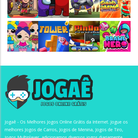
Play
Play
Play
Play
Zombie Defense: ..
134
Bottle Storm: Elite ..
Play
Play
Play
Play
163
Wrestling ..
140
Play
Play
Play
Play
Burger Here
148
Jogaê - Os Melhores Jogos Online Grátis da Internet. Jogue os
Tank Strike ..
melhores Jogos de Carros, Jogos de Menina, Jogos de Tiro,
164
Jogos Multiplayer, adicionamos diversos jogos diariamente.