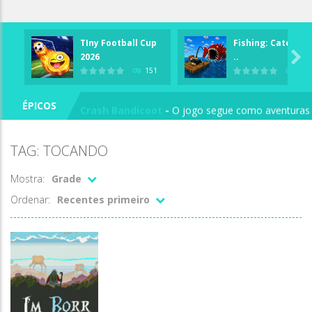
TIny Football Cup
Fishing: Catch th
Angry Birds
-
O Angry Birds se arrisca na Star Cu

2026
..
151
187
Super Bomberman
-
Super Bomberman foi o prim
ÉPICOS
Crash Bandicoot
-
O jogo segue como aventuras d
Super Smash Remix
-
Se tem saudades de jogar S
TAG: TOCANDO
Subway Surf: Mônaco
-
Concordo – há muito temp
Mostra:
Grade
Plants vs Zombies
-
Só mesmo as plantas podem p
Ordenar:
Recentes primeiro
Tekken 3
-
Lute em cenários diferentes com os lu
Super Mario All-Stars
-
Super Mario All-Stars é u
Mario Bros World
-
Mario Bros World um novo tip
Angry Birds
-
O Angry Birds se arrisca na Star Cu