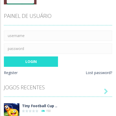
Jogos
Super Bomberman
-
Super Bomberman foi o prim
Novos
PAINEL DE USUÁRIO
Math Fun
Solarize
777
Register
Lost password?
JOGOS RECENTES

TIny Football Cup ..
150