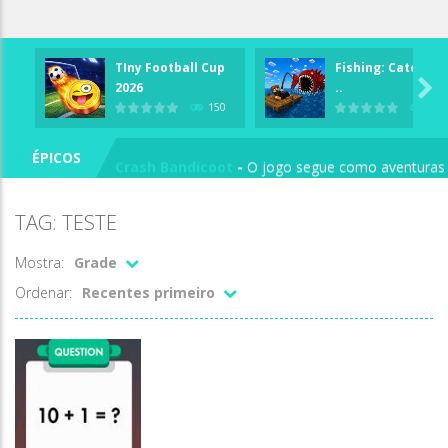
TIny Football Cup
Fishing: Catch th
Angry Birds
-
O Angry Birds se arrisca na Star Cu

2026
..
150
184
Super Bomberman
-
Super Bomberman foi o prim
ÉPICOS
Crash Bandicoot
-
O jogo segue como aventuras d
Super Smash Remix
-
Se tem saudades de jogar S
TAG: TESTE
Subway Surf: Mônaco
-
Concordo – há muito temp
Mostra:
Grade
Plants vs Zombies
-
Só mesmo as plantas podem p
Ordenar:
Recentes primeiro
Tekken 3
-
Lute em cenários diferentes com os lu
Super Mario All-Stars
-
Super Mario All-Stars é u
Mario Bros World
-
Mario Bros World um novo tip
Angry Birds
-
O Angry Birds se arrisca na Star Cu