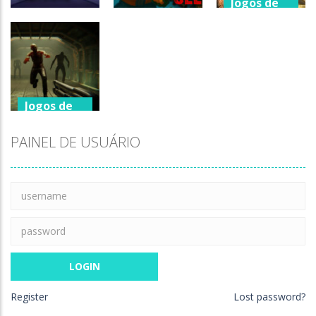
Jogos de
Tiro
Escape from
Super Bomberman
-
Super Bomberman foi o prim
the
Jogos de
Chernobyl
Tiro
Amusement
Zombie Hell
Park
Dead Seek
479
252
1.08K
Jogos de
Aventura
Maze of
PAINEL DE USUÁRIO
Death
1.01K
Register
Lost password?