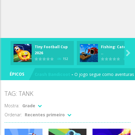
TIny Football Cup
Fishing: Catch th
Angry Birds
-
O Angry Birds se arrisca na Star Cu

2026
..
152
188
Super Bomberman
-
Super Bomberman foi o prim
ÉPICOS
Crash Bandicoot
-
O jogo segue como aventuras d
Super Smash Remix
-
Se tem saudades de jogar S
TAG: TANK
Subway Surf: Mônaco
-
Concordo – há muito temp
Mostra:
Grade
Plants vs Zombies
-
Só mesmo as plantas podem p
Ordenar:
Recentes primeiro
Tekken 3
-
Lute em cenários diferentes com os lu
Super Mario All-Stars
-
Super Mario All-Stars é u