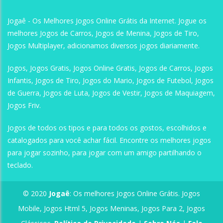
Jogaê - Os Melhores Jogos Online Grátis da Internet. Jogue os
Tank Strike ..
melhores Jogos de Carros, Jogos de Menina, Jogos de Tiro,
165
Jogos Multiplayer, adicionamos diversos jogos diariamente.
Jogos, Jogos Gratis, Jogos Online Gratis, Jogos de Carros, Jogos
Football Superstars ..
Infantis, Jogos de Tiro, Jogos do Mario, Jogos de Futebol, Jogos
142
de Guerra, Jogos de Luta, Jogos de Vestir, Jogos de Maquiagem,
Jogos Friv.
Jogos de todos os tipos e para todos os gostos, escolhidos e
catalogados para você achar fácil. Encontre os melhores jogos
para jogar sozinho, para jogar com um amigo partilhando o
teclado.
© 2020
Jogaê
: Os melhores Jogos Online Grátis. Jogos
Mobile, Jogos Html 5, Jogos Meninas, Jogos Para 2, Jogos