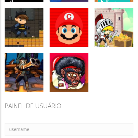
Esporte
Jogos de
Jogos de
Aventura
Tiro
SuperHero
8Bit Black
Super Lule vs
Turtle
Ropeman
Zombies
Adventure
680
721
827
Jogos
Jogos de
Novos
Ação
Jogos
Novos
Battboy
Super Cario
Adventure
World
Majestic Hero
724
832
689
Jogos 3D
Jogos 3D
PAINEL DE USUÁRIO
Moba
Grand
Simulator
Commander
1.2K
912