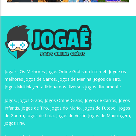
Wrestling ..
140
Play
Play
Play
Play
Burger Here
148
Jogaê - Os Melhores Jogos Online Grátis da Internet. Jogue os
Tank Strike ..
melhores Jogos de Carros, Jogos de Menina, Jogos de Tiro,
165
Jogos Multiplayer, adicionamos diversos jogos diariamente.
Jogos, Jogos Gratis, Jogos Online Gratis, Jogos de Carros, Jogos
Football Superstars ..
Infantis, Jogos de Tiro, Jogos do Mario, Jogos de Futebol, Jogos
142
de Guerra, Jogos de Luta, Jogos de Vestir, Jogos de Maquiagem,
Jogos Friv.