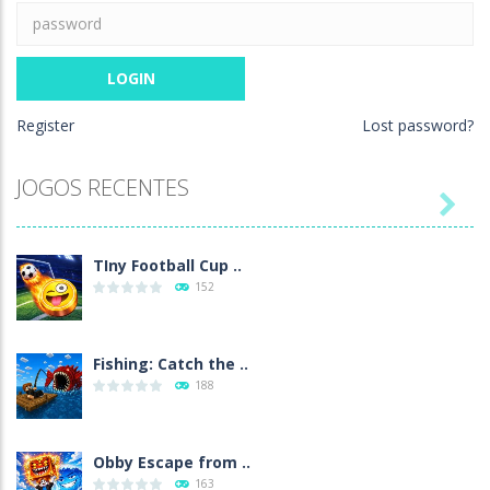
Register
Lost password?
JOGOS RECENTES

TIny Football Cup ..
152
Fishing: Catch the ..
188
Obby Escape from ..
163