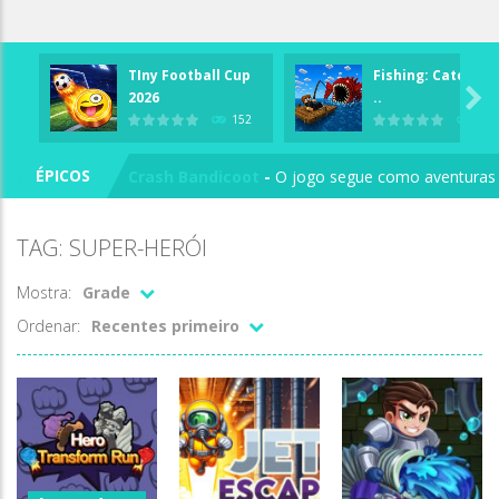
TIny Football Cup
Fishing: Catch th
Angry Birds
-
O Angry Birds se arrisca na Star Cu

2026
..
152
188
Super Bomberman
-
Super Bomberman foi o prim
ÉPICOS
Crash Bandicoot
-
O jogo segue como aventuras d
Super Smash Remix
-
Se tem saudades de jogar S
TAG: SUPER-HERÓI
Subway Surf: Mônaco
-
Concordo – há muito temp
Mostra:
Grade
Plants vs Zombies
-
Só mesmo as plantas podem p
Ordenar:
Recentes primeiro
Tekken 3
-
Lute em cenários diferentes com os lu
Super Mario All-Stars
-
Super Mario All-Stars é u
Mario Bros World
-
Mario Bros World um novo tip
Angry Birds
-
O Angry Birds se arrisca na Star Cu