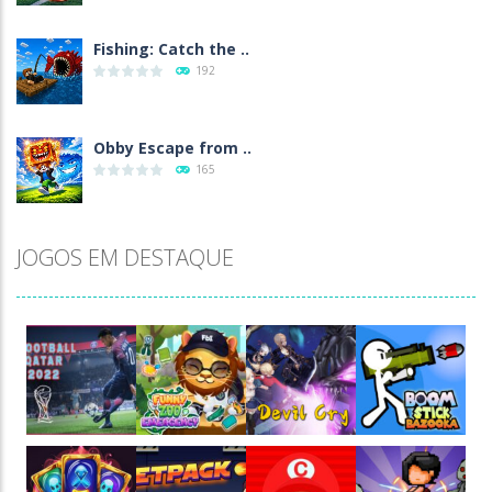
Fishing: Catch the ..
192
Obby Escape from ..
165
Meme Myth:Wukong
JOGOS EM DESTAQUE
137
Velocity Breaker
168
Zombie Defense: ..
137