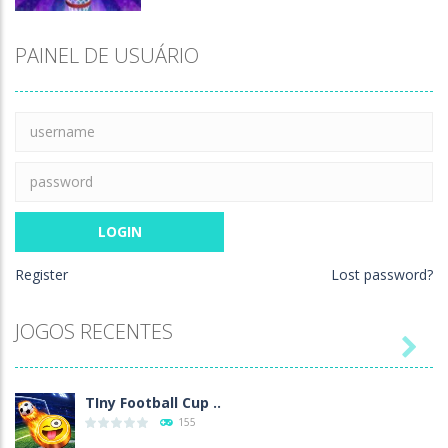
Jogos de
Super Bomberman
-
Super Bomberman foi o prim
Esporte
PAINEL DE USUÁRIO
Basketball
Kings 2022
886
Register
Lost password?
JOGOS RECENTES

TIny Football Cup ..
155